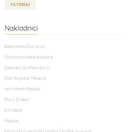
FILTRIRAJ
Nakladnici
Biblioteka Dva srca
Ćirilometodska knjižara
Delorko Grafika d.o.o.
Don Božidar Medvid
don Marin Mandić
Đuro Zrakić
Euroliber
Figulus
Filozofsko-teološki institut Družbe Isusove