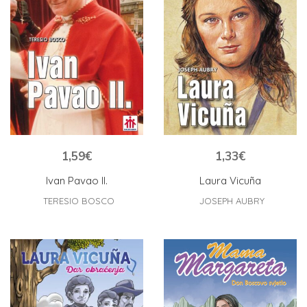
1,59
€
1,33
€
Ivan Pavao II.
Laura Vicuña
TERESIO BOSCO
JOSEPH AUBRY