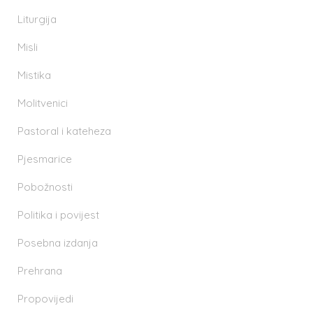
Liturgija
Misli
Mistika
Molitvenici
Pastoral i kateheza
Pjesmarice
Pobožnosti
Politika i povijest
Posebna izdanja
Prehrana
Propovijedi