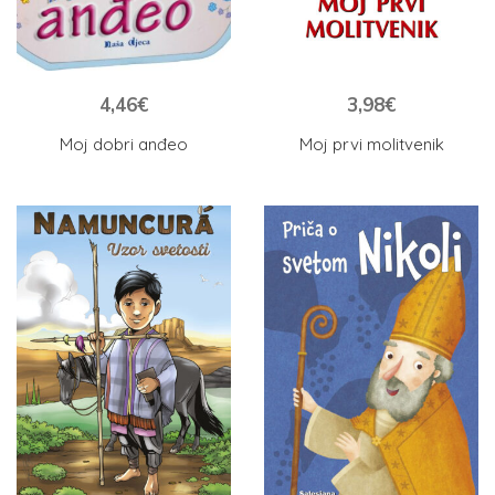
4,46
€
3,98
€
Moj dobri anđeo
Moj prvi molitvenik