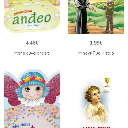
4,46
€
1,99
€
Mene čuva anđeo
Mihovil Rua – strip