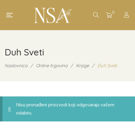
0
Duh Sveti
Naslovnica
/
Online trgovina
/
Knjige
/
Duh Sveti
Nisu pronađeni proizvodi koji odgovaraju vašem
odabiru.