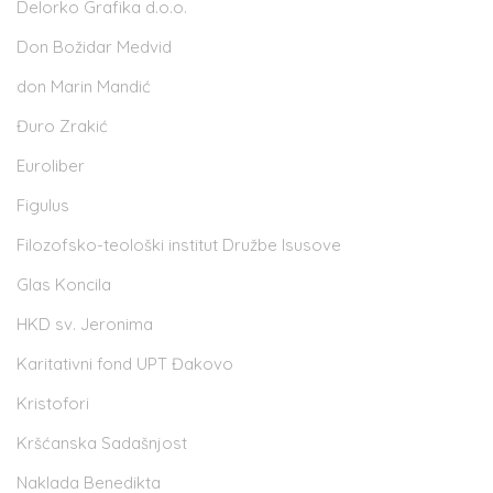
Delorko Grafika d.o.o.
Don Božidar Medvid
don Marin Mandić
Đuro Zrakić
Euroliber
Figulus
Filozofsko-teološki institut Družbe Isusove
Glas Koncila
HKD sv. Jeronima
Karitativni fond UPT Đakovo
Kristofori
Kršćanska Sadašnjost
Naklada Benedikta