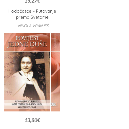
13,27
€
Hodočašće – Putovanje
prema Svetome
NIKOLA VRANJEŠ
13,80
€