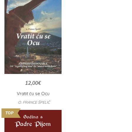
12,00
€
Vratit ću se Ocu
O. FRANCE ŠPELIČ
TOP