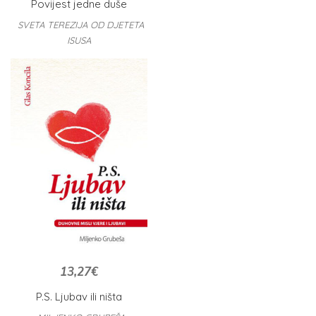
Povijest jedne duše
SVETA TEREZIJA OD DJETETA
ISUSA
13,27
€
P.S. Ljubav ili ništa