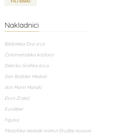
FILTRIRAJ
Nakladnici
Biblioteka Dva srca
Ćirilometodska knjižara
Delorko Grafika d.o.o.
Don Božidar Medvid
don Marin Mandić
Đuro Zrakić
Euroliber
Figulus
Filozofsko-teološki institut Družbe Isusove