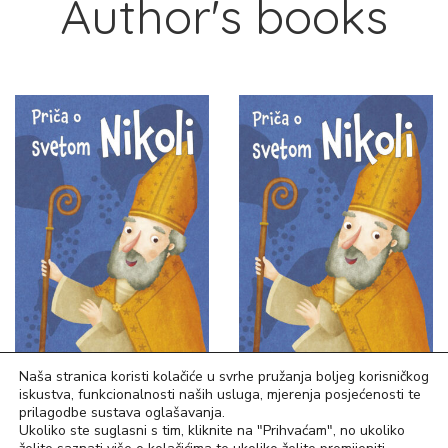
Author's books
Naša stranica koristi kolačiće u svrhe pružanja boljeg korisničkog
iskustva, funkcionalnosti naših usluga, mjerenja posjećenosti te
1,99
€
7,43
€
prilagodbe sustava oglašavanja.
Ukoliko ste suglasni s tim, kliknite na "Prihvaćam", no ukoliko
Priča o svetom Nikoli
Priča o svetom Nikoli