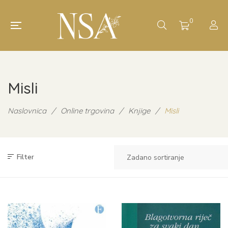
0
Misli
Naslovnica
/
Online trgovina
/
Knjige
/
Misli
Filter