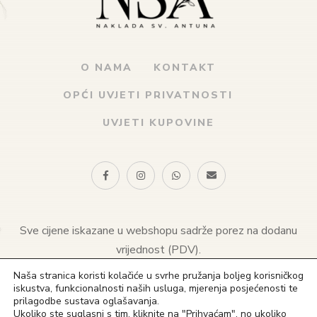
O NAMA
KONTAKT
OPĆI UVJETI PRIVATNOSTI
UVJETI KUPOVINE
Sve cijene iskazane u webshopu sadrže porez na dodanu
vrijednost (PDV).
Naša stranica koristi kolačiće u svrhe pružanja boljeg korisničkog
© 2021 Naklada sv. Antuna. Sva prava pridržana
iskustva, funkcionalnosti naših usluga, mjerenja posjećenosti te
prilagodbe sustava oglašavanja.
(+385) 1 4828 823
Ukoliko ste suglasni s tim, kliknite na "Prihvaćam", no ukoliko