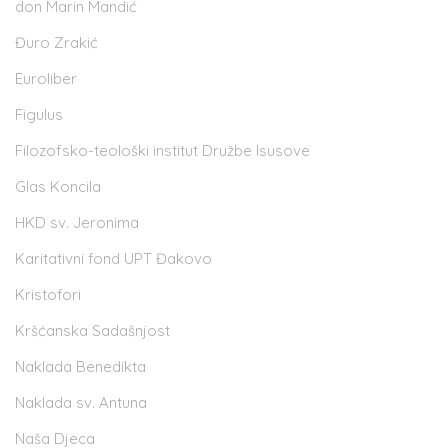
don Marin Mandić
Đuro Zrakić
Euroliber
Figulus
Filozofsko-teološki institut Družbe Isusove
Glas Koncila
HKD sv. Jeronima
Karitativni fond UPT Đakovo
Kristofori
Kršćanska Sadašnjost
Naklada Benedikta
Naklada sv. Antuna
Naša Djeca