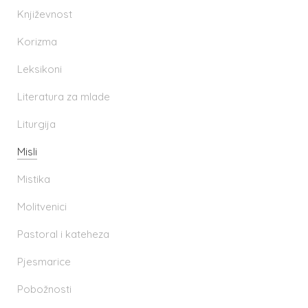
Književnost
Korizma
Leksikoni
Literatura za mlade
Liturgija
Misli
Mistika
Molitvenici
Pastoral i kateheza
Pjesmarice
Pobožnosti