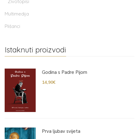
Životopisi
Multimedija
Plišanci
Istaknuti proizvodi
Godina s Padre Pijom
14,90
€
Prva ljubav svijeta