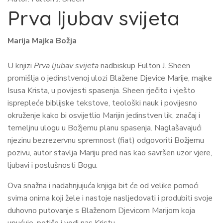
Prva ljubav svijeta
Marija Majka Božja
U knjizi
Prva ljubav svijeta
nadbiskup Fulton J. Sheen
promišlja o jedinstvenoj ulozi Blažene Djevice Marije, majke
Isusa Krista, u povijesti spasenja. Sheen rječito i vješto
isprepleće biblijske tekstove, teološki nauk i povijesno
okruženje kako bi osvijetlio Marijin jedinstven lik, značaj i
temeljnu ulogu u Božjemu planu spasenja. Naglašavajući
njezinu bezrezervnu spremnost (fiat) odgovoriti Božjemu
pozivu, autor stavlja Mariju pred nas kao savršen uzor vjere,
ljubavi i poslušnosti Bogu.
Ova snažna i nadahnjujuća knjiga bit će od velike pomoći
svima onima koji žele i nastoje nasljedovati i produbiti svoje
duhovno putovanje s Blaženom Djevicom Marijom koja
upućuje, potiče i vodi nas Kristu.