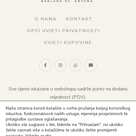
O NAMA
KONTAKT
OPĆI UVJETI PRIVATNOSTI
UVJETI KUPOVINE
Sve cijene iskazane u webshopu sadrže porez na dodanu
vrijednost (PDV).
Naša stranica koristi kolačiće u svrhe pružanja boljeg korisničkog
© 2021 Naklada sv. Antuna. Sva prava pridržana
iskustva, funkcionalnosti naših usluga, mjerenja posjećenosti te
prilagodbe sustava oglašavanja.
(+385) 1 4828 823
Ukoliko ste suglasni s tim, kliknite na "Prihvaćam", no ukoliko
želite saznati više o kolačićima te ukoliko želite promijeniti
(+385) 91 4828 823
ovdje
.
postavke, kliknite