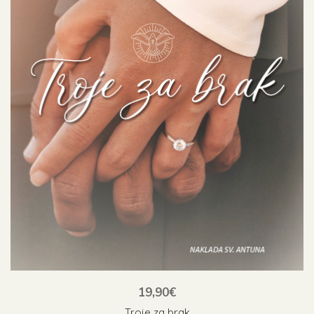
19,90
€
Troje za brak