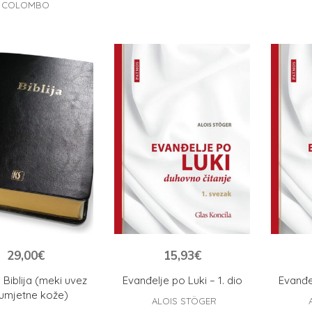
COLOMBO
29,00
€
15,93
€
Biblija (meki uvez
Evanđelje po Luki – 1. dio
Evanđel
umjetne kože)
ALOIS STÖGER