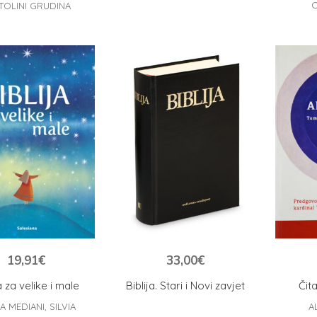
C
TOLINI GRUDINA
19,91
€
33,00
€
a za velike i male
Biblija. Stari i Novi zavjet
Čit
 MEDIANI, SILVIA
A