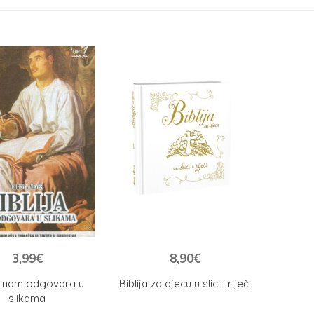
3,99
€
8,90
€
ja nam odgovara u
Biblija za djecu u slici i riječi
slikama