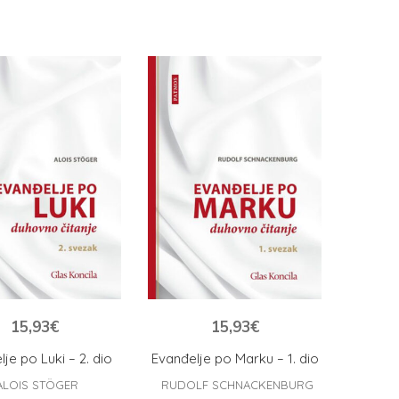
15,93
€
15,93
€
je po Luki – 2. dio
Evanđelje po Marku – 1. dio
ALOIS STÖGER
RUDOLF SCHNACKENBURG