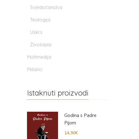
Svjedočanstva
Teologija
Uskrs
Životopisi
Multimedija
Plišanci
Istaknuti proizvodi
Godina s Padre
Pijom
14,90
€