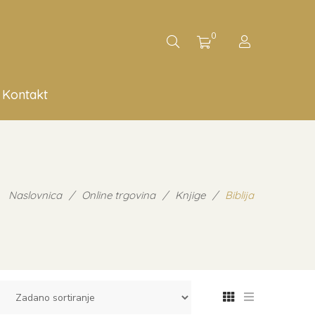
0
Kontakt
Naslovnica
/
Online trgovina
/
Knjige
/
Biblija