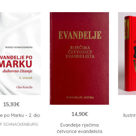
15,93
€
14,90
€
e po Marku – 2. dio
Ilustr
F SCHNACKENBURG
Evanđelje riječima
četvorice evanđelista