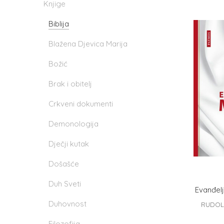
Knjige
Biblija
Blažena Djevica Marija
Božić
Brak i obitelj
Crkveni dokumenti
Demonologija
Dječji kutak
Došašće
Duh Sveti
Evanđelj
Duhovnost
RUDOL
Filozofija