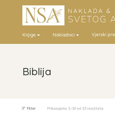
Vjerski pr
Knjige
Nakladnici
Biblija
Filter
Prikazujemo 1–16 od 23 rezultata