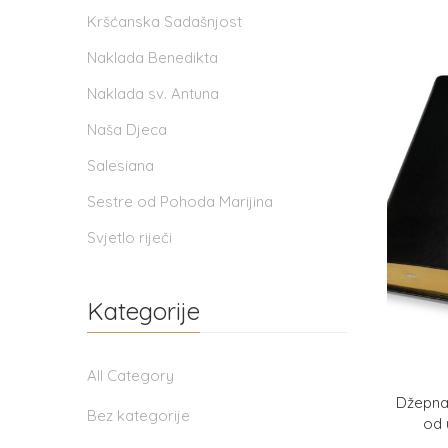
Kršćanska Sadašnjost
Naklada Benedikta
Naklada sv. Antuna
Naša Djeca
Salesiana
Sestre od Pohoda Marijina
Svjetlo riječi
Kategorije
All Category
Džepna 
Bez kategorije
od 