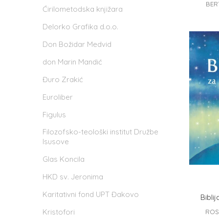
BER
Ćirilometodska knjižara
Delorko Grafika d.o.o.
Don Božidar Medvid
don Marin Mandić
Đuro Zrakić
Euroliber
Figulus
Filozofsko-teološki institut Družbe
Isusove
Glas Koncila
HKD sv. Jeronima
Karitativni fond UPT Đakovo
Biblij
Kristofori
ROSA