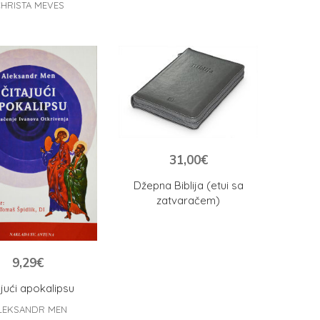
HRISTA MEVES
31,00
€
Džepna Biblija (etui sa
zatvaračem)
9,29
€
ajući apokalipsu
LEKSANDR MEN