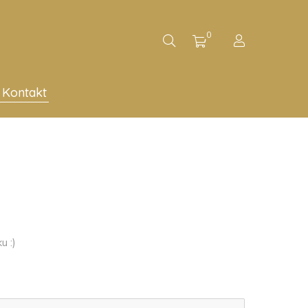
0
Kontakt
u :)