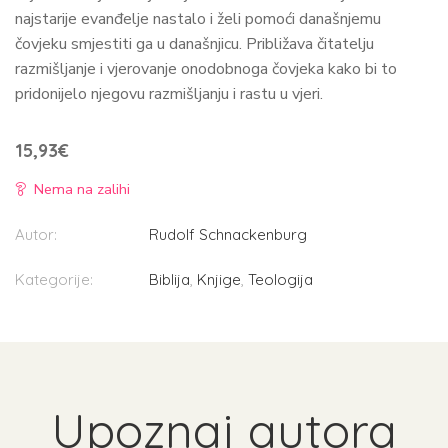
najstarije evanđelje nastalo i želi pomoći današnjemu
čovjeku smjestiti ga u današnjicu. Približava čitatelju
razmišljanje i vjerovanje onodobnoga čovjeka kako bi to
pridonijelo njegovu razmišljanju i rastu u vjeri.
15,93
€
Nema na zalihi
Autor:
Rudolf Schnackenburg
Kategorije:
Biblija
,
Knjige
,
Teologija
Upoznaj autora