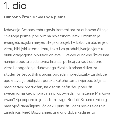
1. dio
Duhovno čitanje Svetoga pisma
Izdavanje Schnackenburgovih komentara za duhovno čitanje
Svetoga pisma, prvi put na hrvatskom jeziku, izniman je
evangelizacijski i navjestiteljski projekt – kako za ulaženje u
vjeru, biblijski utemeljenu, tako i za produbljivanje vjere u
duhu dragocjene biblijske objave. Ovakvo duhovno štivo ima
namjeru postati »duhovna hrana«, poticaj za rast osobne
vjere i obogaćenje duhovnoga života, korisno štivo za
studente teoloških studija, pouzdan »predložak« za dublje
upoznavanje biblijskih poruka katehetama i vjeroučiteljima,
meditativni predložak, na osobit način želi poslužiti
svećenicima kao priprava za propovijedi. Tumačenje Markova
evanđelja pripremio je na tom tragu Rudolf Schanckenburg
nastojeći današnjemu čovjeku približiti vjeru novozavjetnih
zajednica. Riječ Božju smješta u ono doba kada je to