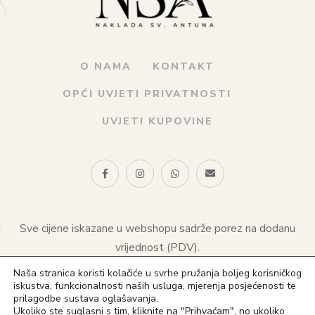
O NAMA
KONTAKT
OPĆI UVJETI PRIVATNOSTI
UVJETI KUPOVINE
Sve cijene iskazane u webshopu sadrže porez na dodanu
vrijednost (PDV).
Naša stranica koristi kolačiće u svrhe pružanja boljeg korisničkog
© 2021 Naklada sv. Antuna. Sva prava pridržana
iskustva, funkcionalnosti naših usluga, mjerenja posjećenosti te
prilagodbe sustava oglašavanja.
(+385) 1 4828 823
Ukoliko ste suglasni s tim, kliknite na "Prihvaćam", no ukoliko