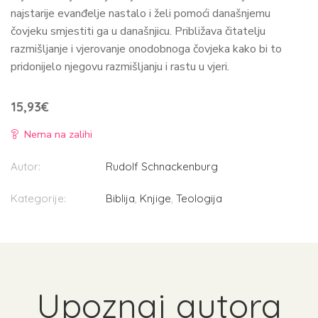
najstarije evanđelje nastalo i želi pomoći današnjemu
čovjeku smjestiti ga u današnjicu. Približava čitatelju
razmišljanje i vjerovanje onodobnoga čovjeka kako bi to
pridonijelo njegovu razmišljanju i rastu u vjeri.
15,93
€
Nema na zalihi
Autor:
Rudolf Schnackenburg
Kategorije:
Biblija
,
Knjige
,
Teologija
Upoznaj autora