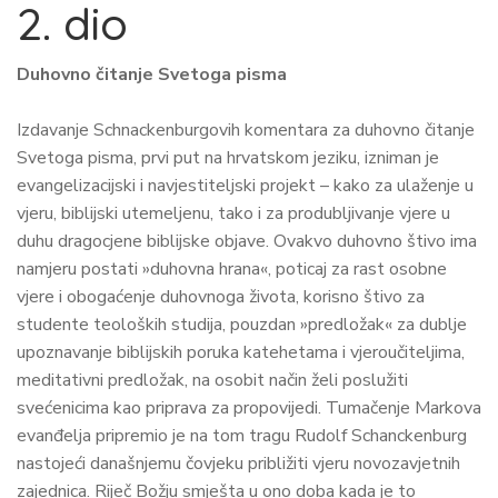
2. dio
Duhovno čitanje Svetoga pisma
Izdavanje Schnackenburgovih komentara za duhovno čitanje
Svetoga pisma, prvi put na hrvatskom jeziku, izniman je
evangelizacijski i navjestiteljski projekt – kako za ulaženje u
vjeru, biblijski utemeljenu, tako i za produbljivanje vjere u
duhu dragocjene biblijske objave. Ovakvo duhovno štivo ima
namjeru postati »duhovna hrana«, poticaj za rast osobne
vjere i obogaćenje duhovnoga života, korisno štivo za
studente teoloških studija, pouzdan »predložak« za dublje
upoznavanje biblijskih poruka katehetama i vjeroučiteljima,
meditativni predložak, na osobit način želi poslužiti
svećenicima kao priprava za propovijedi. Tumačenje Markova
evanđelja pripremio je na tom tragu Rudolf Schanckenburg
nastojeći današnjemu čovjeku približiti vjeru novozavjetnih
zajednica. Riječ Božju smješta u ono doba kada je to