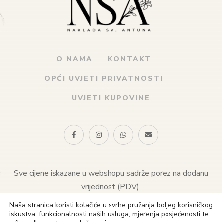
O NAMA
KONTAKT
OPĆI UVJETI PRIVATNOSTI
UVJETI KUPOVINE
Sve cijene iskazane u webshopu sadrže porez na dodanu
vrijednost (PDV).
Naša stranica koristi kolačiće u svrhe pružanja boljeg korisničkog
© 2021 Naklada sv. Antuna. Sva prava pridržana
iskustva, funkcionalnosti naših usluga, mjerenja posjećenosti te