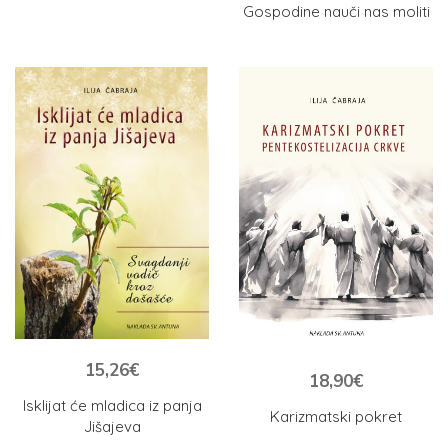
Gospodine nauči nas moliti
15,26
€
18,90
€
Isklijat će mladica iz panja
Karizmatski pokret
Jišajeva