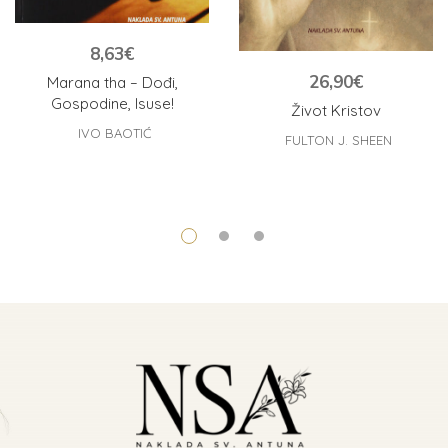
8,63
€
26,90
€
Marana tha – Dođi,
Gospodine, Isuse!
Život Kristov
IVO BAOTIĆ
FULTON J. SHEEN