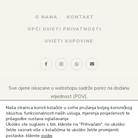
O NAMA
KONTAKT
OPĆI UVJETI PRIVATNOSTI
UVJETI KUPOVINE
Sve cijene iskazane u webshopu sadrže porez na dodanu
vrijednost (PDV).
Naša stranica koristi kolačiće u svrhe pružanja boljeg korisničkog
© 2021 Naklada sv. Antuna. Sva prava pridržana
iskustva, funkcionalnosti naših usluga, mjerenja posjećenosti te
prilagodbe sustava oglašavanja.
(+385) 1 4828 823
Ukoliko ste suglasni s tim, kliknite na "Prihvaćam", no ukoliko
želite saznati više o kolačićima te ukoliko želite promijeniti
(+385) 91 4828 823
ovdje
.
postavke, kliknite