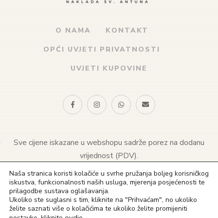
O NAMA
KONTAKT
OPĆI UVJETI PRIVATNOSTI
UVJETI KUPOVINE
Sve cijene iskazane u webshopu sadrže porez na dodanu
vrijednost (PDV).
Naša stranica koristi kolačiće u svrhe pružanja boljeg korisničkog
© 2021 Naklada sv. Antuna. Sva prava pridržana
iskustva, funkcionalnosti naših usluga, mjerenja posjećenosti te
prilagodbe sustava oglašavanja.
(+385) 1 4828 823
Ukoliko ste suglasni s tim, kliknite na "Prihvaćam", no ukoliko
želite saznati više o kolačićima te ukoliko želite promijeniti
(+385) 91 4828 823
ovdje
.
postavke, kliknite