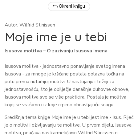
Okreni knjigu
Autor: Wilfrid Stinissen
Moje ime je u tebi
Isusova molitva – O zazivanju Isusova imena
Isusova molitva - jednostavno ponavljanje svetog imena
Isusova - za mnoge je kršćane postala polazna točka na
putu prema nutarnjoj molitvi. U nastojanju i težnji za
jednostavnošću, što je obilježje današnje duhovne obnove,
Isusova molitva sve se više prakticira. Postala je molitva
kojoj se vraćamo i iz koje crpimo obnavljajuću snagu.
Središnja tema knjige Moje ime je u tebi jest ime - Isus. Riječ
je o molitvi i oživljavanju te molitve. U prvom dijelu, Isusova
molitva, poučava nas karmelićanin Wilfrid Stinissen o