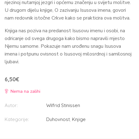
njezinoj nutarnjoj jezgri i općemu značenju u svijetu molitve.
U drugom dijelu knjige, O zazivanju Isusova imena, govori
nam redovnik istočne Crkve kako se prakticira ova molitva.
Knjiga nas poziva na predanost Isusovu imenu i osobi, na
odricanje od svega drugoga kako bismo napravili mjesto
Njemu samome. Pokazuje nam urođenu snagu Isusova
imena i potpunu ovisnost o Isusovoj milosrdnoj i samilosnoj
ljubavi.
6,50
€
Nema na zalihi
Autor:
Wilfrid Stinissen
Kategorije:
Duhovnost
,
Knjige