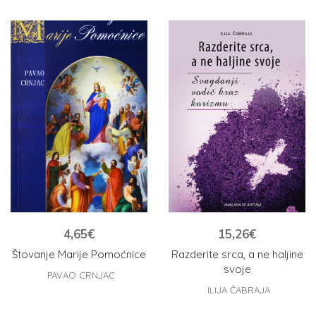
4,65
€
15,26
€
Štovanje Marije Pomoćnice
Razderite srca, a ne haljine
svoje
PAVAO CRNJAC
ILIJA ČABRAJA