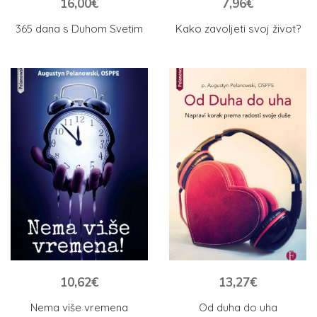
16,00
€
7,96
€
365 dana s Duhom Svetim
Kako zavoljeti svoj život?
10,62
€
13,27
€
Nema više vremena
Od duha do uha