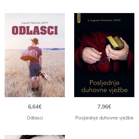
6,64
€
7,96
€
Odlasci
Posljednje duhovne vježbe