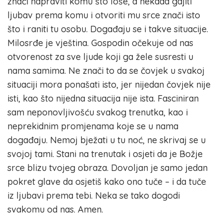
znači napraviti komu što loše, a nekada gajiti
ljubav prema komu i otvoriti mu srce znači isto
što i raniti tu osobu. Događaju se i takve situacije.
Milosrđe je vještina. Gospodin očekuje od nas
otvorenost za sve ljude koji ga žele susresti u
nama samima. Ne znači to da se čovjek u svakoj
situaciji mora ponašati isto, jer nijedan čovjek nije
isti, kao što nijedna situacija nije ista. Fasciniran
sam neponovljivošću svakog trenutka, kao i
neprekidnim promjenama koje se u nama
događaju. Nemoj bježati u tu noć, ne skrivaj se u
svojoj tami. Stani na trenutak i osjeti da je Božje
srce blizu tvojeg obraza. Dovoljan je samo jedan
pokret glave da osjetiš kako ono tuče – i da tuče
iz ljubavi prema tebi. Neka se tako dogodi
svakomu od nas. Amen.