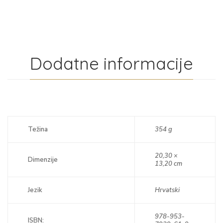
Dodatne informacije
Težina
354 g
20,30 ×
Dimenzije
13,20 cm
Jezik
Hrvatski
978-953-
ISBN: