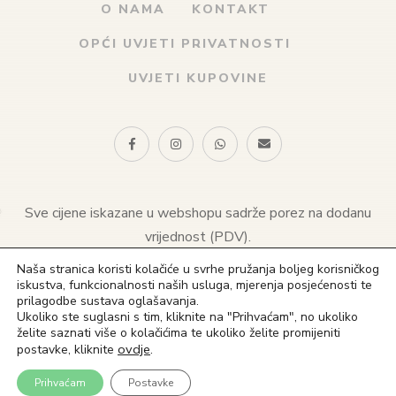
O NAMA
KONTAKT
OPĆI UVJETI PRIVATNOSTI
UVJETI KUPOVINE
Sve cijene iskazane u webshopu sadrže porez na dodanu
vrijednost (PDV).
Naša stranica koristi kolačiće u svrhe pružanja boljeg korisničkog
© 2021 Naklada sv. Antuna. Sva prava pridržana
iskustva, funkcionalnosti naših usluga, mjerenja posjećenosti te
prilagodbe sustava oglašavanja.
(+385) 1 4828 823
Ukoliko ste suglasni s tim, kliknite na "Prihvaćam", no ukoliko
želite saznati više o kolačićima te ukoliko želite promijeniti
(+385) 91 4828 823
ovdje
.
postavke, kliknite
in**@ns*.hr
Prihvaćam
Postavke