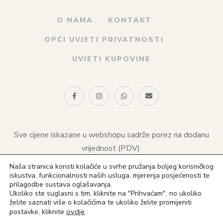
O NAMA
KONTAKT
OPĆI UVJETI PRIVATNOSTI
UVJETI KUPOVINE
Sve cijene iskazane u webshopu sadrže porez na dodanu
vrijednost (PDV).
Naša stranica koristi kolačiće u svrhe pružanja boljeg korisničkog
© 2021 Naklada sv. Antuna. Sva prava pridržana
iskustva, funkcionalnosti naših usluga, mjerenja posjećenosti te
prilagodbe sustava oglašavanja.
(+385) 1 4828 823
Ukoliko ste suglasni s tim, kliknite na "Prihvaćam", no ukoliko
želite saznati više o kolačićima te ukoliko želite promijeniti
(+385) 91 4828 823
ovdje
.
postavke, kliknite