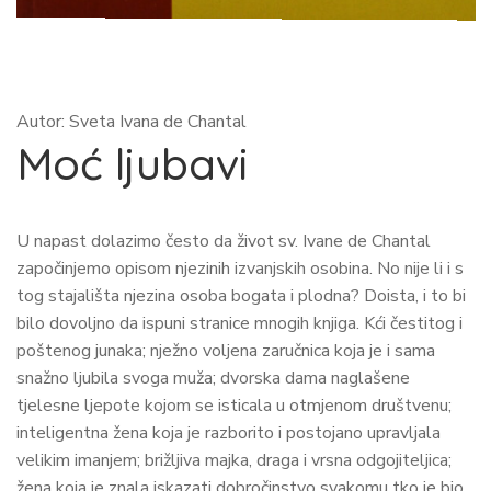
Autor: Sveta Ivana de Chantal
Moć ljubavi
U napast dolazimo često da život sv. Ivane de Chantal
započinjemo opisom njezinih izvanjskih osobina. No nije li i s
tog stajališta njezina osoba bogata i plodna? Doista, i to bi
bilo dovoljno da ispuni stranice mnogih knjiga. Kći čestitog i
poštenog junaka; nježno voljena zaručnica koja je i sama
snažno ljubila svoga muža; dvorska dama naglašene
tjelesne ljepote kojom se isticala u otmjenom društvenu;
inteligentna žena koja je razborito i postojano upravljala
velikim imanjem; brižljiva majka, draga i vrsna odgojiteljica;
žena koja je znala iskazati dobročinstvo svakomu tko je bio