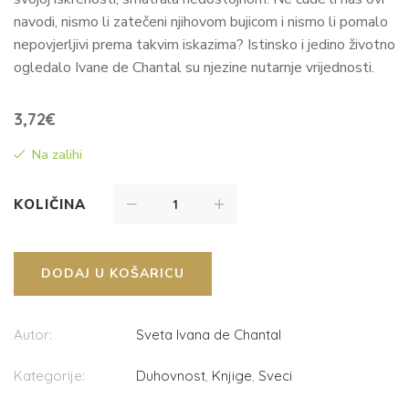
navodi, nismo li zatečeni njihovom bujicom i nismo li pomalo
nepovjerljivi prema takvim iskazima? Istinsko i jedino životno
ogledalo Ivane de Chantal su njezine nutarnje vrijednosti.
3,72
€
Na zalihi
KOLIČINA
DODAJ U KOŠARICU
Autor:
Sveta Ivana de Chantal
Kategorije:
Duhovnost
,
Knjige
,
Sveci