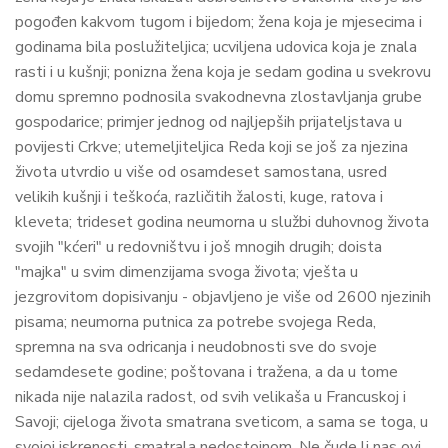
pogođen kakvom tugom i bijedom; žena koja je mjesecima i
godinama bila poslužiteljica; ucviljena udovica koja je znala
rasti i u kušnji; ponizna žena koja je sedam godina u svekrovu
domu spremno podnosila svakodnevna zlostavljanja grube
gospodarice; primjer jednog od najljepših prijateljstava u
povijesti Crkve; utemeljiteljica Reda koji se još za njezina
života utvrdio u više od osamdeset samostana, usred
velikih kušnji i teškoća, različitih žalosti, kuge, ratova i
kleveta; trideset godina neumorna u službi duhovnog života
svojih "kćeri" u redovništvu i još mnogih drugih; doista
"majka" u svim dimenzijama svoga života; vješta u
jezgrovitom dopisivanju - objavljeno je više od 2600 njezinih
pisama; neumorna putnica za potrebe svojega Reda,
spremna na sva odricanja i neudobnosti sve do svoje
sedamdesete godine; poštovana i tražena, a da u tome
nikada nije nalazila radost, od svih velikaša u Francuskoj i
Savoji; cijeloga života smatrana sveticom, a sama se toga, u
svojoj iskrenosti, smatrala nedostojnom. Ne čude li nas ovi