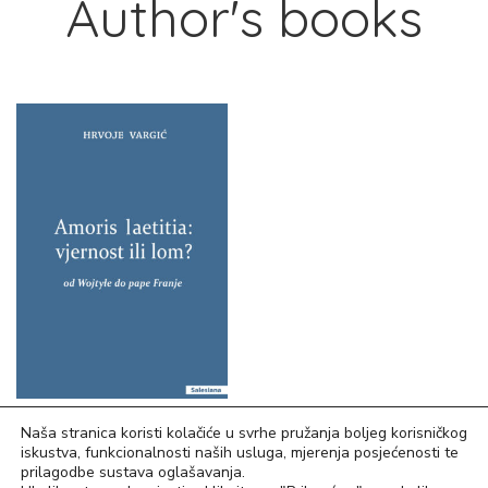
Author's books
15,93
€
Naša stranica koristi kolačiće u svrhe pružanja boljeg korisničkog
iskustva, funkcionalnosti naših usluga, mjerenja posjećenosti te
Amoris letitia: vjernost ili
prilagodbe sustava oglašavanja.