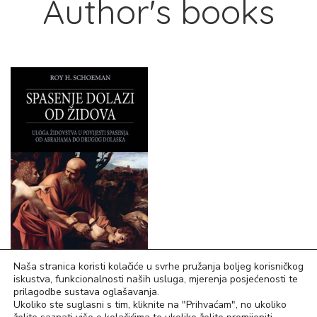
Author's books
Naša stranica koristi kolačiće u svrhe pružanja boljeg korisničkog
iskustva, funkcionalnosti naših usluga, mjerenja posjećenosti te
19,91
€
prilagodbe sustava oglašavanja.
Ukoliko ste suglasni s tim, kliknite na "Prihvaćam", no ukoliko
Spasenje dolazi od Židova