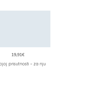
19,91
€
joj prisutnosti – za nju