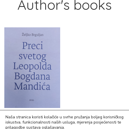
Author's books
20,00
€
Naša stranica koristi kolačiće u svrhe pružanja boljeg korisničkog
iskustva, funkcionalnosti naših usluga, mjerenja posjećenosti te
Preci svetog Leopolda
prilagodbe sustava oglašavanja.