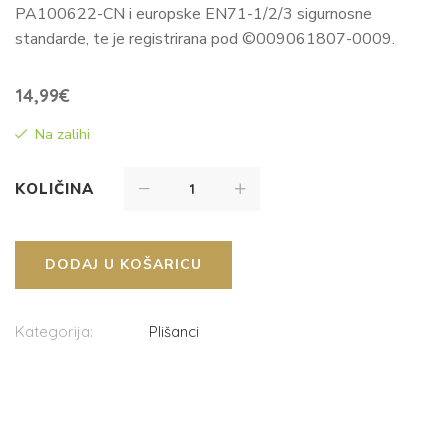
PA100622-CN i europske EN71-1/2/3 sigurnosne
standarde, te je registrirana pod ©009061807-0009.
14,99
€
Na zalihi
KOLIČINA
DODAJ U KOŠARICU
Kategorija:
Plišanci