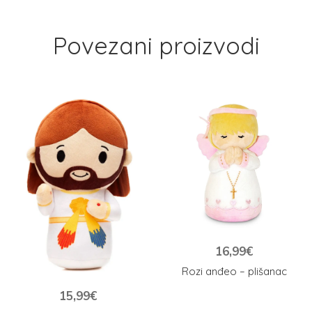
Povezani proizvodi
16,99
€
Rozi anđeo – plišanac
15,99
€