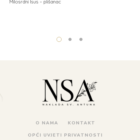
Milosrdni Isus – plišanac
O NAMA
KONTAKT
OPĆI UVJETI PRIVATNOSTI