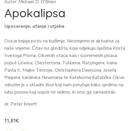
Autor: Michael D. O'Brien
Apokalipsa
Upozorenje, ufanje i utjeha
Ova je knjiga poziv na buđenje. Neizmjerno je aktualna za
naše vrijeme. Čitav niz gledišta, koja odjekuju riječima Krista,
Svetoga Pisma, Crkvenih otaca, kao i suvremenih pisaca
poput Lewisa, Chestertona, Tolkiena, Ratzingera, Ivana
Pavla II., Majke Terezije, Christophera Dawsona, Josefa
Piepera, kardinala Newmana te Katekizma Katoličke Crkve,
združen je u skladni zbor koji nam poručuje kako sjedimo na
rubu ponora koji uopće ne vidimo, ili smo ga zamaskirali.
dr. Peter Kreeft
11,81
€