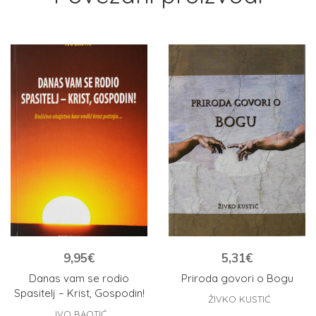
9,95
€
5,31
€
Danas vam se rodio
Priroda govori o Bogu
Spasitelj – Krist, Gospodin!
ŽIVKO KUSTIĆ
IVO BAOTIĆ