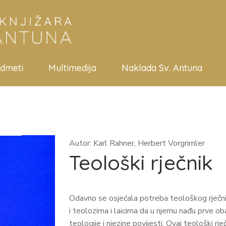
edmeti
Multimedija
Naklada Sv. Antuna
Autor: Karl Rahner, Herbert Vorgrimler
Teološki rječnik
Odavno se osjećala potreba teološkog rječnika
i teolozima i laicima da u njemu nađu prve o
teologije i njezine povijesti. Ovaj teološki rje