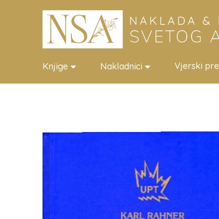
Vjerski pr
Knjige
Nakladnici