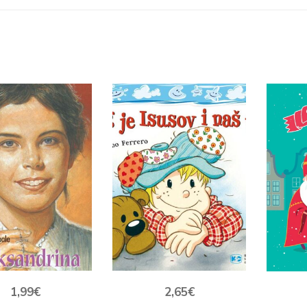
1,99
€
2,65
€