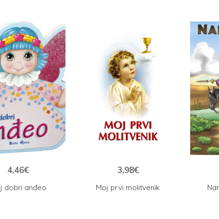
4,46
€
3,98
€
j dobri anđeo
Moj prvi molitvenik
Nam