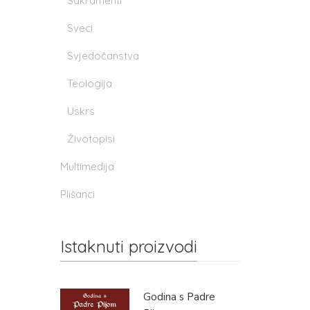
Sakramenti
Sveci
Svjedočanstva
Teologija
Uskrs
Životopisi
Multimedija
Plišanci
Istaknuti proizvodi
Godina s Padre