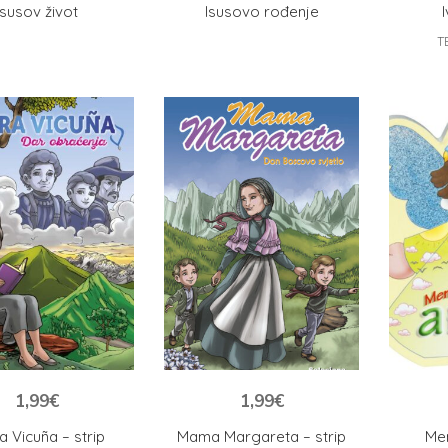
Isusov život
Isusovo rođenje
I
T
1,99
€
1,99
€
a Vicuña – strip
Mama Margareta – strip
Me