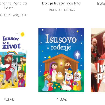
andrina Maria da
Bog je Isusov i naš tata
Boja
Costa
BRUNO FERRERO
RTO M. PASQUALE
4,37
€
4,37
€