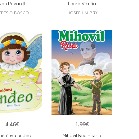
van Pavao II.
Laura Vicuña
ERESIO BOSCO
JOSEPH AUBRY
4,46
€
1,99
€
ne čuva anđeo
Mihovil Rua – strip