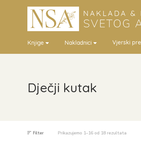
Vjerski pr
Knjige
Nakladnici
Dječji kutak
Filter
Prikazujemo 1–16 od 18 rezultata