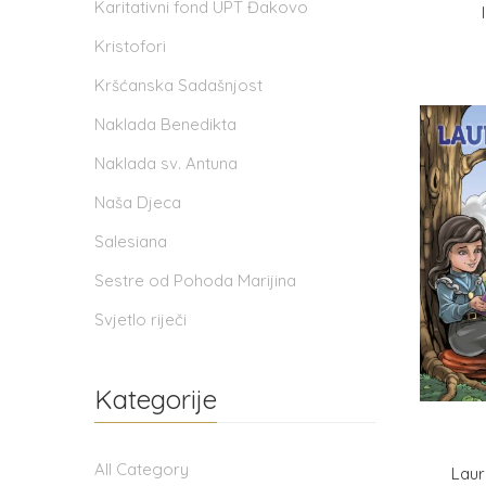
Karitativni fond UPT Đakovo
Kristofori
Kršćanska Sadašnjost
Naklada Benedikta
Naklada sv. Antuna
Naša Djeca
Salesiana
Sestre od Pohoda Marijina
Svjetlo riječi
Kategorije
All Category
Laur