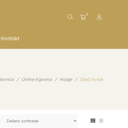
0
Kontakt
lovnica
/
Online trgovina
/
Knjige
/
Dječji kutak