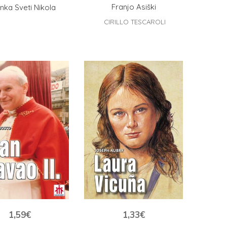
Franjo Asiški
nka Sveti Nikola
CIRILLO TESCAROLI
1,59
€
1,33
€