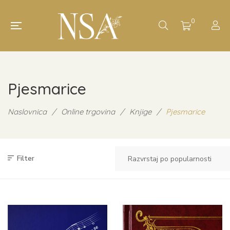
0
Pjesmarice
Naslovnica
/
Online trgovina
/
Knjige
/
Pjesmarice
Filter