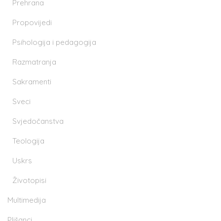
Prehrana
Propovijedi
Psihologija i pedagogija
Razmatranja
Sakramenti
Sveci
Svjedočanstva
Teologija
Uskrs
Životopisi
Multimedija
Plišanci