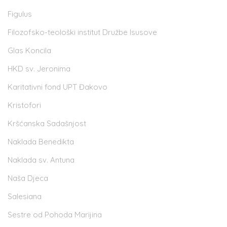
Figulus
Filozofsko-teološki institut Družbe Isusove
Glas Koncila
HKD sv. Jeronima
Karitativni fond UPT Đakovo
Kristofori
Kršćanska Sadašnjost
Naklada Benedikta
Naklada sv. Antuna
Naša Djeca
Salesiana
Sestre od Pohoda Marijina