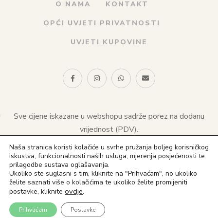
O NAMA
KONTAKT
OPĆI UVJETI PRIVATNOSTI
UVJETI KUPOVINE
Sve cijene iskazane u webshopu sadrže porez na dodanu
vrijednost (PDV).
Naša stranica koristi kolačiće u svrhe pružanja boljeg korisničkog
© 2021 Naklada sv. Antuna. Sva prava pridržana
iskustva, funkcionalnosti naših usluga, mjerenja posjećenosti te
prilagodbe sustava oglašavanja.
(+385) 1 4828 823
Ukoliko ste suglasni s tim, kliknite na "Prihvaćam", no ukoliko
želite saznati više o kolačićima te ukoliko želite promijeniti
(+385) 91 4828 823
ovdje
.
postavke, kliknite
in**@ns*.hr
Prihvaćam
Postavke