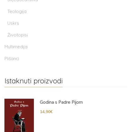
Teologija
Uskrs
Životopisi
Multimedija
Plišanci
Istaknuti proizvodi
Godina s Padre Pijom
14,90
€