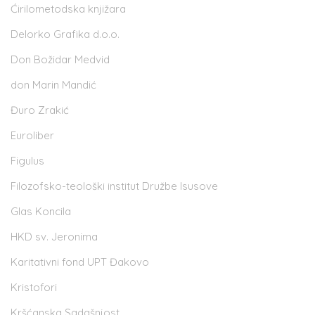
Ćirilometodska knjižara
Delorko Grafika d.o.o.
Don Božidar Medvid
don Marin Mandić
Đuro Zrakić
Euroliber
Figulus
Filozofsko-teološki institut Družbe Isusove
Glas Koncila
HKD sv. Jeronima
Karitativni fond UPT Đakovo
Kristofori
Kršćanska Sadašnjost