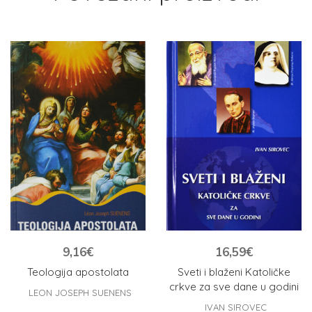
9,16
€
16,59
€
Teologija apostolata
Sveti i blaženi Katoličke
crkve za sve dane u godini
LEON JOSEPH SUENENS
IVAN SIROVEC