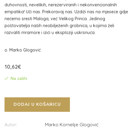
duhovnosti, nevelikih, nerezerviranih i nekonvencionalnih
empatika! Uči nas. Prekoravaj nas. Uzdiži nas na mjesece gdje
nećemo sresti Maloga, već Velikog Princa. Jedinog
poštovatelja naših neobilježenih grobnica, u kojima želi
razvaliti mramore i izići u eksploziji uskrsnuća.
o. Marko Glogović
10,62
€
Na zalihi
DODAJ U KOŠARICU
Autor:
Marko Kornelije Glogović