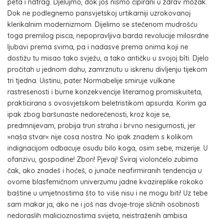
peta i natrag. Djelujmo, dok još nismo čipirani u zdrav mozak.
Dok ne podlegnemo pansvjetskoj urtikarniji uzrokovanoj
klerikalnim modernizmom. Dijelimo se stečenom mudrošću
toga premilog pisca, nepopravljiva barda revolucije milosrdne
ljubavi prema svima, pa i nadasve prema onima koji ne
dostižu tu misao tako svježu, a tako antičku u svojoj bîti. Djelo
pročitah u jednom dahu, zamrznutu u iskrenu divljenju tijekom
tri tjedna. Uistinu, pater Normabelije smiruje vulkane
rastresenosti i burne konzekvencije literarnog promiskuiteta,
prakticirana s ovosvjetskom beletristikom apsurda. Korim ga
ipak zbog baršunaste nedorečenosti, kroz koje se,
predmnijevam, probija trun straha i brvno nesigurnosti, jer
»naša stvar« nije cosa nostra. No ipak znadem s kolikom
indignacijom odbacuje osudu bilo koga, osim sebe, mizerije. U
ofanzivu, gospodine! Zbori! Pjevaj! Sviraj violončelo zubima
čak, ako znadeš i hoćeš, o junače neafirmiranih tendencija u
ovome blasfemičnom univerzumu jadne kvazireplike rokoko
baštine u umjetnostima što to više nisu i ne mogu biti! Uz tebe
sam makar ja, ako ne i još nas dvoje-troje sličnih osobnosti
nedoraslih malicioznostima svijeta, neistraženih ambisa