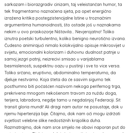
sarkazam i biorazgradiv cinizam, taj veleistančan humor, ta
tek fragmentarno naznačena sjeta, pa opet energično
izražena kritika postegzistencijalne Istine u troznačnim
argumentima humanoidnosti, što ostade još u naznakama
nekim u ovo praskozorje Ništavila… Nevjerojatno! Toliko
iznutra poetski turbulentno, koliko benigno neurotično izvana.
Čudesno animirajući nimalo kolokvijalno opisuje mikrosvijet u
svijetu, emocionalni kolorizam i duhovnu dualnost patnje u
samoj jezgri patnji, neizrecivi smisao u varijablama
besmislenosti, suspektnu oazu u pustinji i sve to vice versa.
Toliko srčano, eruptivno, abdominalno temperaturno, da
djeluje nestvarno. Koja šteta da će sasvim sigurno tek
posthumno biti počašćen nazivom nekoga perifernog trga,
prekrivena mnogom nekošenom travom za nuždu doga,
terijera, labradora, negdje tamo u negdašnjoj Federaciji. Sit
transit gloria mundi! Ali dragi nam autor ne posustaje, dok u
njemu hipertenzija bije. Čitajmo, dok nam oči mogu izdržati
svjetlost velebne slike nedostižnih krajolika duha.
Razmatrajmo, dok nam srce smjelo ne obavi naporan put do