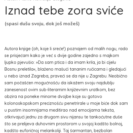
Iznad tebe zora sviće
(spasi dušu svoju, dok još možeš)
Autora knjige (oh, koje li sreće!) poznajem od malih nogu, rado
se prisjećam kako je već s dvije godine zajedno s majkom
ljupko pjevušio: »Da sam ptica i da imam krila, ja bi cijelu
Bosnu preletila«, blaženo mašući tananim ručicama i gledajući
u nebo iznad Zagreba, praveći se da nije u Zagrebu. Neobično
sam počašćen mogućnošću da iskažem svoju najdublju
zanesenost ovim sub-literarnim književnim uratkom, bez
obzira na poneke minorne dvojbe koje su gotovo
kolonoskopskom preciznošću penetrirale u moje biće dok sam
u pustim insomnijama meditirao nad emocijama teksta,
otkrivajući jednu za drugom sivu nijansu te tankoćutne duše
što se prelijeva duhovnim prostorom u svojoj kadšto bolnoj,
kadšto euforičnoj melankoliji. Taj šarmantan, bezbolan