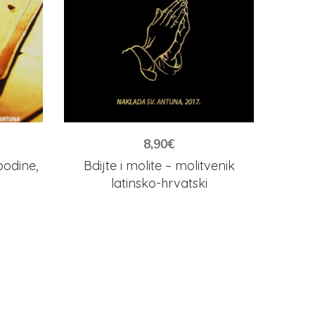
8,90
€
podine,
Bdijte i molite – molitvenik
latinsko-hrvatski
Raz