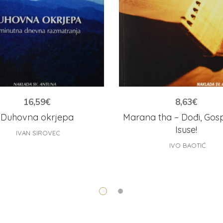
16,59
€
8,63
€
Duhovna okrjepa
Marana tha – Dođi, Gos
Isuse!
IVAN SIROVEC
IVO BAOTIĆ