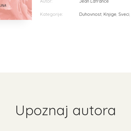
Autor:
Jean Lafrance
Kategorije:
Duhovnost
,
Knjige
,
Sveci
Upoznaj autora