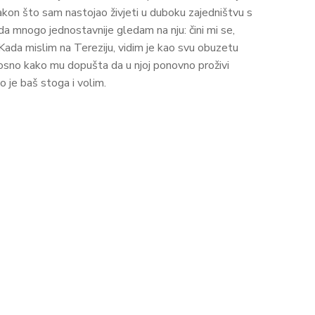
akon što sam nastojao živjeti u duboku zajedništvu s
sada mnogo jednostavnije gledam na nju: čini mi se,
ada mislim na Tereziju, vidim je kao svu obuzetu
osno kako mu dopušta da u njoj ponovno proživi
 je baš stoga i volim.