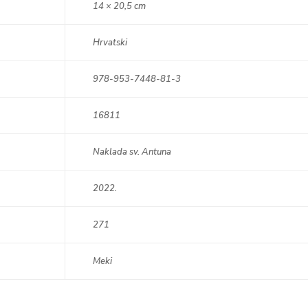
14 × 20,5 cm
Hrvatski
978-953-7448-81-3
16811
Naklada sv. Antuna
2022.
271
Meki