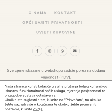
O NAMA
KONTAKT
OPĆI UVJETI PRIVATNOSTI
UVJETI KUPOVINE
Sve cijene iskazane u webshopu sadrže porez na dodanu
vrijednost (PDV).
Naša stranica koristi kolačiće u svrhe pružanja boljeg korisničkog
© 2021 Naklada sv. Antuna. Sva prava pridržana
iskustva, funkcionalnosti naših usluga, mjerenja posjećenosti te
prilagodbe sustava oglašavanja.
(+385) 1 4828 823
Ukoliko ste suglasni s tim, kliknite na "Prihvaćam", no ukoliko
želite saznati više o kolačićima te ukoliko želite promijeniti
(+385) 91 4828 823
ovdje
.
postavke, kliknite