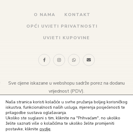
O NAMA
KONTAKT
OPĆI UVJETI PRIVATNOSTI
UVJETI KUPOVINE
Sve cijene iskazane u webshopu sadrže porez na dodanu
vrijednost (PDV).
Naša stranica koristi kolačiće u svrhe pružanja boljeg korisničkog
© 2021 Naklada sv. Antuna. Sva prava pridržana
iskustva, funkcionalnosti naših usluga, mjerenja posjećenosti te
prilagodbe sustava oglašavanja.
(+385) 1 4828 823
Ukoliko ste suglasni s tim, kliknite na "Prihvaćam", no ukoliko
želite saznati više o kolačićima te ukoliko želite promijeniti
(+385) 91 4828 823
ovdje
.
postavke, kliknite