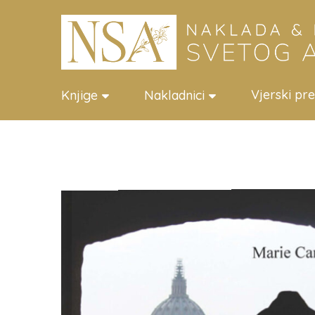
Vjerski pr
Knjige
Nakladnici