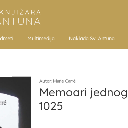
edmeti
Multimedija
Naklada Sv. Antuna
Autor: Marie Carré
Memoari jednog 
1025