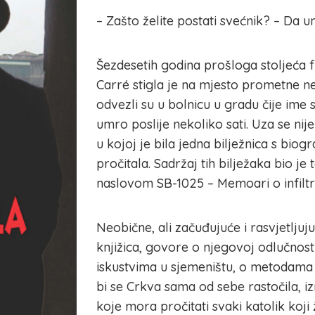
– Zašto želite postati svećnik? – Da u
Šezdesetih godina prošloga stoljeća 
Carré stigla je na mjesto prometne ne
odvezli su u bolnicu u gradu čije ime
umro poslije nekoliko sati. Uza se n
u kojoj je bila jedna bilježnica s biog
pročitala. Sadržaj tih bilježaka bio je 
naslovom SB-1025 – Memoari o infiltr
Neobične, ali začuđujuće i rasvjetljuj
knjižica, govore o njegovoj odlučnost
iskustvima u sjemeništu, o metodama 
bi se Crkva sama od sebe rastočila, iz
koje mora pročitati svaki katolik koji