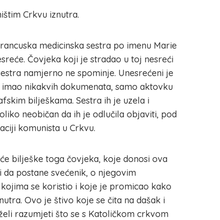
ništim Crkvu iznutra.
francuska medicinska sestra po imenu Marie
sreće. Čovjeka koji je stradao u toj nesreći
 sestra namjerno ne spominje. Unesrećeni je
ije imao nikakvih dokumenata, samo aktovku
rafskim bilješkama. Sestra ih je uzela i
toliko neobičan da ih je odlučila objaviti, pod
aciji komunista u Crkvu.
uće bilješke toga čovjeka, koje donosi ova
i da postane svećenik, o njegovim
kojima se koristio i koje je promicao kako
nutra. Ovo je štivo koje se čita na dašak i
 želi razumjeti što se s Katoličkom crkvom