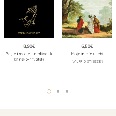
8,90
€
6,50
€
Bdijte i molite – molitvenik
Moje ime je u tebi
latinsko-hrvatski
WILFRID STINISSEN