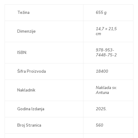
Težina
655 g
14,7 × 21,5
Dimenzije
cm
978-953-
ISBN:
7448-75-2
Šifra Proizvoda
18400
Naklada sv.
Nakladnik
Antuna
Godina Izdanja
2025.
Broj Stranica
560