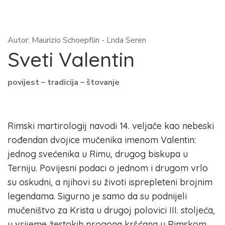
Autor: Maurizio Schoepflin - Lnda Seren
Sveti Valentin
povijest – tradicija – štovanje
Rimski martirologij navodi 14. veljače kao nebeski
rođendan dvojice mučenika imenom Valentin:
jednog svećenika u Rimu, drugog biskupa u
Terniju. Povijesni podaci o jednom i drugom vrlo
su oskudni, a njihovi su životi isprepleteni brojnim
legendama. Sigurno je samo da su podnijeli
mučeništvo za Krista u drugoj polovici III. stoljeća,
u vrijeme žestokih progona kršćana u Rimskom