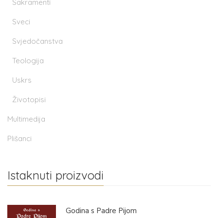
Sakramenti
Sveci
Svjedočanstva
Teologija
Uskrs
Životopisi
Multimedija
Plišanci
Istaknuti proizvodi
Godina s Padre Pijom