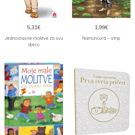
5,31
€
1,99
€
Jednostavne molitve za svu
Namuncurá – strip
djecu