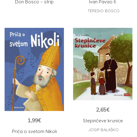
Don Bosco – strip
Ivan Pavao II.
TERESIO BOSCO
2,65
€
1,99
€
Stepinčeve krunice
JOSIP BALAŠKO
Priča o svetom Nikoli