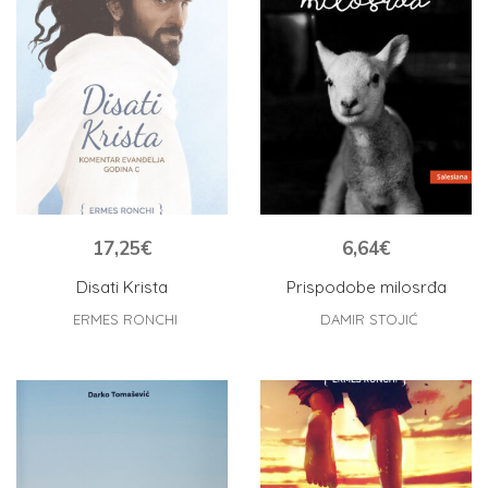
17,25
€
6,64
€
Disati Krista
Prispodobe milosrđa
ERMES RONCHI
DAMIR STOJIĆ