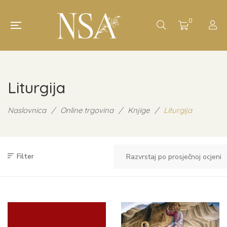
0
Liturgija
Naslovnica
/
Online trgovina
/
Knjige
/
Liturgija
Filter