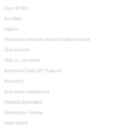
Đuro Zrakić
Euroliber
Figulus
Filozofsko-teološki institut Družbe Isusove
Glas Koncila
HKD sv. Jeronima
Karitativni fond UPT Đakovo
Kristofori
Kršćanska Sadašnjost
Naklada Benedikta
Naklada sv. Antuna
Naša Djeca