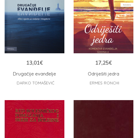
13,01
€
17,25
€
Drugačije evanđelje
Odriješiti jedra
DARKO TOMAŠEVIĆ
ERMES RONCHI