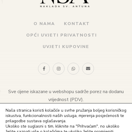
O NAMA
KONTAKT
OPĆI UVJETI PRIVATNOSTI
UVJETI KUPOVINE
Sve cijene iskazane u webshopu sadrže porez na dodanu
vrijednost (PDV).
Naša stranica koristi kolačiće u svrhe pružanja boljeg korisničkog
© 2021 Naklada sv. Antuna. Sva prava pridržana
iskustva, funkcionalnosti naših usluga, mjerenja posjećenosti te
prilagodbe sustava oglašavanja.
(+385) 1 4828 823
Ukoliko ste suglasni s tim, kliknite na "Prihvaćam", no ukoliko
želite saznati više o kolačićima te ukoliko želite promijeniti