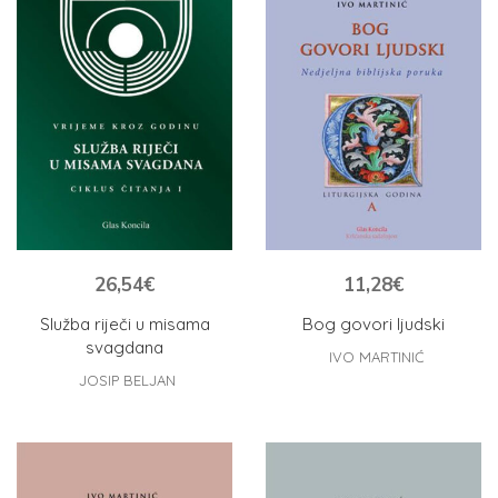
26,54
€
11,28
€
Služba riječi u misama
Bog govori ljudski
svagdana
IVO MARTINIĆ
JOSIP BELJAN