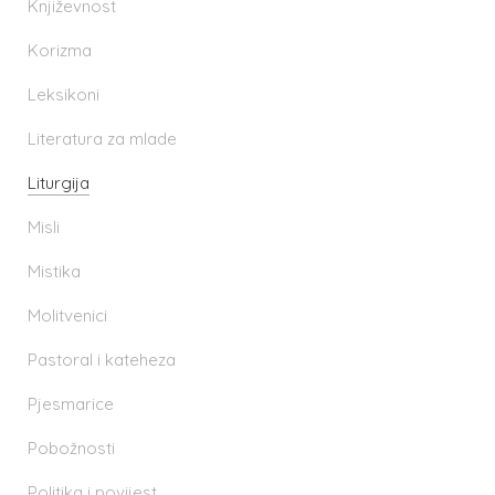
Književnost
Korizma
Leksikoni
Literatura za mlade
Liturgija
Misli
Mistika
Molitvenici
Pastoral i kateheza
Pjesmarice
Pobožnosti
Politika i povijest