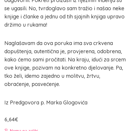
odgovorili. Pokreti proizašli iz njezinih viđenja su
se ugasili. No, tvrdoglavo sam tražio i našao neke
knjige i članke a jednu od tih sjajnih knjiga upravo
držimo u rukama!
Naglašavam da ova poruka ima sva crkvena
dopuštenja, autentična je, provjerena, odobrena,
kako ćemo sami pročitati. Na kraju, idući za srcem
ove knjige, pozivam na konkretno djelovanje. Pa,
tko želi, idemo zajedno u molitvu, žrtvu,
obraćenje, posvećenje.
Iz Predgovora p. Marka Glogovića
6,64
€
Nema na zalihi