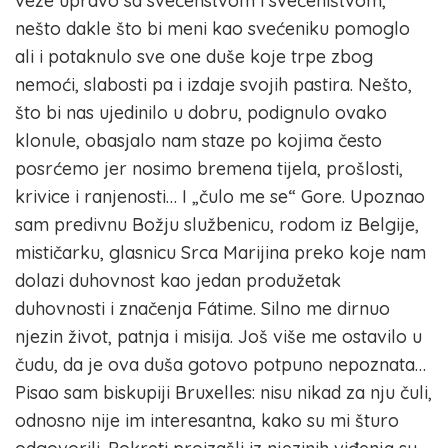
veze upravo sa svećenstvom i svećeništvom,
nešto dakle što bi meni kao svećeniku pomoglo
ali i potaknulo sve one duše koje trpe zbog
nemoći, slabosti pa i izdaje svojih pastira. Nešto,
što bi nas ujedinilo u dobru, podignulo ovako
klonule, obasjalo nam staze po kojima često
posrćemo jer nosimo bremena tijela, prošlosti,
krivice i ranjenosti… I „čulo me se“ Gore. Upoznao
sam predivnu Božju službenicu, rodom iz Belgije,
mističarku, glasnicu Srca Marijina preko koje nam
dolazi duhovnost kao jedan produžetak
duhovnosti i značenja Fátime. Silno me dirnuo
njezin život, patnja i misija. Još više me ostavilo u
čudu, da je ova duša gotovo potpuno nepoznata…
Pisao sam biskupiji Bruxelles: nisu nikad za nju čuli,
odnosno nije im interesantna, kako su mi šturo