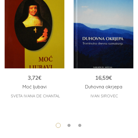
3,72
€
16,59
€
Moć ljubavi
Duhovna okrjepa
SVETA IVANA DE CHANTAL
IVAN SIROVEC