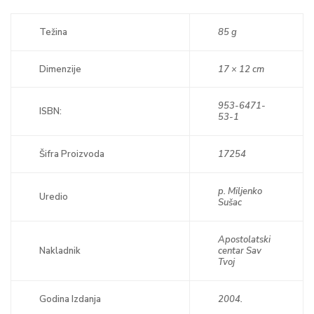
Težina
85 g
Dimenzije
17 × 12 cm
953-6471-
ISBN:
53-1
Šifra Proizvoda
17254
p. Miljenko
Uredio
Sušac
Apostolatski
Nakladnik
centar Sav
Tvoj
Godina Izdanja
2004.