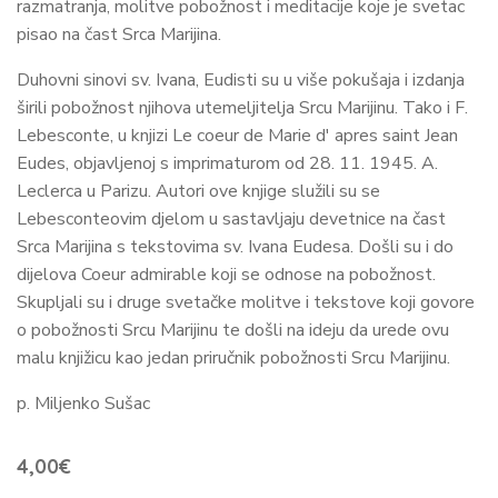
razmatranja, molitve pobožnost i meditacije koje je svetac
pisao na čast Srca Marijina.
Duhovni sinovi sv. Ivana, Eudisti su u više pokušaja i izdanja
širili pobožnost njihova utemeljitelja Srcu Marijinu. Tako i F.
Lebesconte, u knjizi Le coeur de Marie d' apres saint Jean
Eudes, objavljenoj s imprimaturom od 28. 11. 1945. A.
Leclerca u Parizu. Autori ove knjige služili su se
Lebesconteovim djelom u sastavljaju devetnice na čast
Srca Marijina s tekstovima sv. Ivana Eudesa. Došli su i do
dijelova Coeur admirable koji se odnose na pobožnost.
Skupljali su i druge svetačke molitve i tekstove koji govore
o pobožnosti Srcu Marijinu te došli na ideju da urede ovu
malu knjižicu kao jedan priručnik pobožnosti Srcu Marijinu.
p. Miljenko Sušac
4,00
€