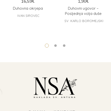
16,59
€
1,90
€
Duhovna okrjepa
Duhovni ugovor –
Posljednja volja duše
IVAN SIROVEC
SV. KARLO BOROMEJSKI