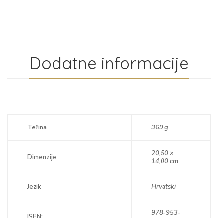
Dodatne informacije
Težina
369 g
20,50 ×
Dimenzije
14,00 cm
Jezik
Hrvatski
978-953-
ISBN: