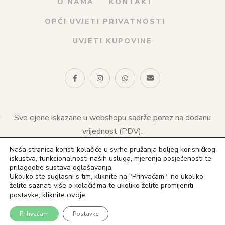
O NAMA
KONTAKT
OPĆI UVJETI PRIVATNOSTI
UVJETI KUPOVINE
Sve cijene iskazane u webshopu sadrže porez na dodanu
vrijednost (PDV).
Naša stranica koristi kolačiće u svrhe pružanja boljeg korisničkog
© 2021 Naklada sv. Antuna. Sva prava pridržana
iskustva, funkcionalnosti naših usluga, mjerenja posjećenosti te
prilagodbe sustava oglašavanja.
(+385) 1 4828 823
Ukoliko ste suglasni s tim, kliknite na "Prihvaćam", no ukoliko
želite saznati više o kolačićima te ukoliko želite promijeniti
(+385) 91 4828 823
ovdje
.
postavke, kliknite
in**@ns*.hr
Prihvaćam
Postavke