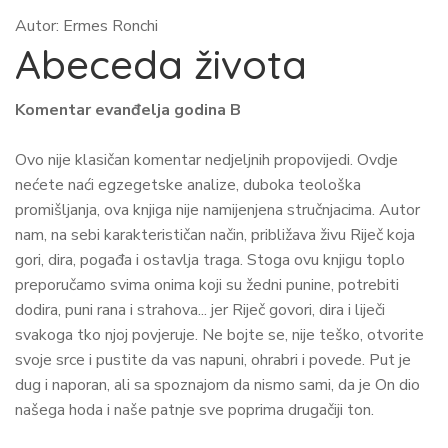
Autor: Ermes Ronchi
Abeceda života
Komentar evanđelja godina B
Ovo nije klasičan komentar nedjeljnih propovijedi. Ovdje
nećete naći egzegetske analize, duboka teološka
promišljanja, ova knjiga nije namijenjena stručnjacima. Autor
nam, na sebi karakterističan način, približava živu Riječ koja
gori, dira, pogađa i ostavlja traga. Stoga ovu knjigu toplo
preporučamo svima onima koji su žedni punine, potrebiti
dodira, puni rana i strahova... jer Riječ govori, dira i liječi
svakoga tko njoj povjeruje. Ne bojte se, nije teško, otvorite
svoje srce i pustite da vas napuni, ohrabri i povede. Put je
dug i naporan, ali sa spoznajom da nismo sami, da je On dio
našega hoda i naše patnje sve poprima drugačiji ton.