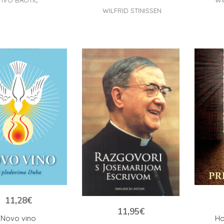
IVO BAOTIĆ
WI
WILFRID STINISSEN
11,28
€
11,95
€
Novo vino
Ho