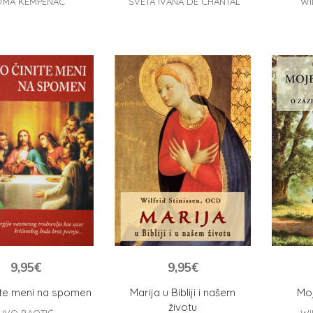
OMA KEMPENAC
SVETA IVANA DE CHANTAL
WI
9,95
€
9,95
€
ite meni na spomen
Marija u Bibliji i našem
Moj
životu