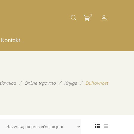
0
Kontakt
lovnica
/
Online trgovina
/
Knjige
/
Duhovnost