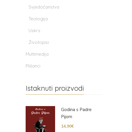
Svjedočanstva
Teologija
Uskrs
Životopisi
Multimedija
Plišanci
Istaknuti proizvodi
Godina s Padre
Pijom
14,90
€