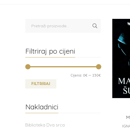
Filtriraj po cijeni
Cijena:
0€
—
230€
FILTRIRAJ
Nakladnici
M
Biblioteka Dva srca
IGN