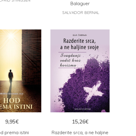
LFRID STINISSEN
Balaguer
SALVADOR BERNAL
9,95
€
15,26
€
d prema istini
Razderite srca, a ne haljine