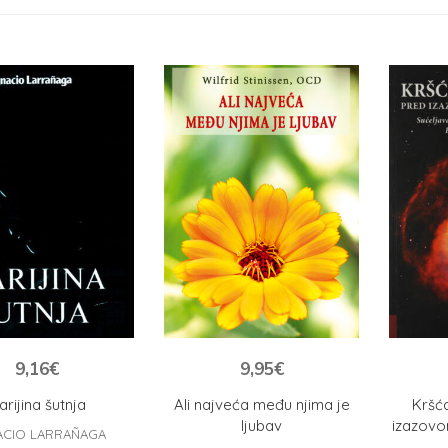
9,16
€
9,95
€
arijina šutnja
Ali najveća među njima je
Kršć
ljubav
izazov
ACIO LARRAÑAGA