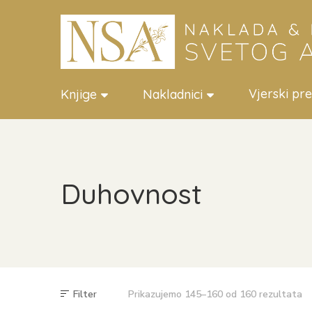
Vjerski pr
Knjige
Nakladnici
Duhovnost
Filter
Prikazujemo 145–160 od 160 rezultata