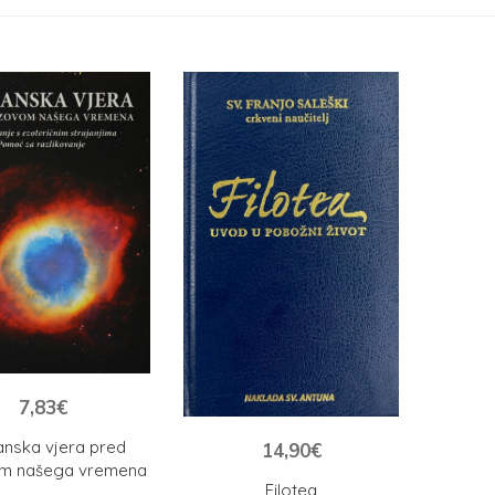
7,83
€
anska vjera pred
14,90
€
om našega vremena
Filotea