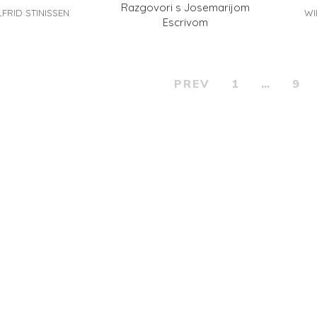
Razgovori s Josemarijom
LFRID STINISSEN
WI
Escrivom
PREV
1
…
9