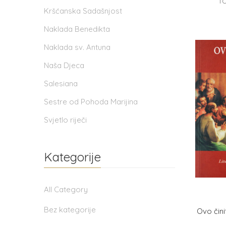
T
Kršćanska Sadašnjost
Naklada Benedikta
Naklada sv. Antuna
Naša Djeca
Salesiana
Sestre od Pohoda Marijina
Svjetlo riječi
Kategorije
All Category
Bez kategorije
Ovo čin