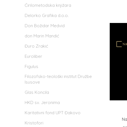
Ćirilometodska knjižara
Delorko Grafika d.o.o.
Don Božidar Medvid
don Marin Mandić
Đuro Zrakić
Euroliber
Figulus
Filozofsko-teološki institut Družbe
Isusove
Glas Koncila
HKD sv. Jeronima
Karitativni fond UPT Đakovo
Na
Kristofori