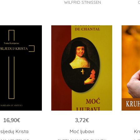
WILFRID STINISSEN
16,90
€
3,72
€
sljeduj Krista
Moć ljubavi
Kr